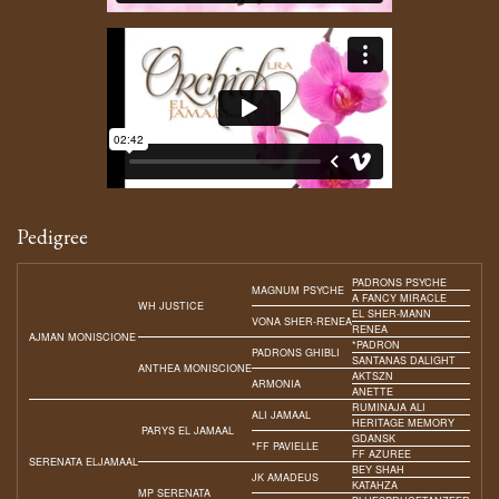
Pedigree
PADRONS PSYCHE
MAGNUM PSYCHE
A FANCY MIRACLE
WH JUSTICE
EL SHER-MANN
VONA SHER-RENEA
RENEA
AJMAN MONISCIONE
*PADRON
PADRONS GHIBLI
SANTANAS DALIGHT
ANTHEA MONISCIONE
AKTSZN
ARMONIA
ANETTE
RUMINAJA ALI
ALI JAMAAL
HERITAGE MEMORY
PARYS EL JAMAAL
GDANSK
*FF PAVIELLE
FF AZUREE
SERENATA ELJAMAAL
BEY SHAH
JK AMADEUS
KATAHZA
MP SERENATA